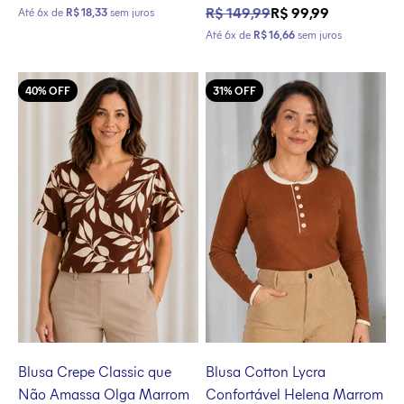
Preço normal
Preço promocional
R$ 149,99
R$ 99,99
Até 6x de
R$ 18,33
sem juros
Até 6x de
R$ 16,66
sem juros
40% OFF
31% OFF
Blusa Crepe Classic que
Blusa Cotton Lycra
Não Amassa Olga Marrom
Confortável Helena Marrom