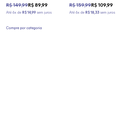
Preço normal
Preço promocional
Preço normal
Preço promocional
R$ 149,99
R$ 89,99
R$ 159,99
R$ 109,99
Até 6x de
R$ 14,99
sem juros
Até 6x de
R$ 18,33
sem juros
Compre por categoria
-
-
-
-
-
-
-
-
-
-
-
-