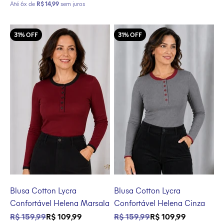
Até 6x de
R$ 14,99
sem juros
31% OFF
31% OFF
Blusa Cotton Lycra
Blusa Cotton Lycra
Confortável Helena Marsala
Confortável Helena Cinza
Preço normal
Preço promocional
Preço normal
Preço promocional
R$ 159,99
R$ 109,99
R$ 159,99
R$ 109,99