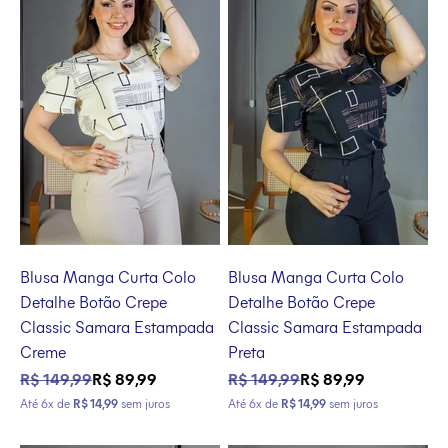
Blusa Manga Curta Colo
Blusa Manga Curta Colo
Detalhe Botão Crepe
Detalhe Botão Crepe
Classic Samara Estampada
Classic Samara Estampada
Creme
Preta
Preço normal
Preço promocional
Preço normal
Preço promocional
R$ 149,99
R$ 89,99
R$ 149,99
R$ 89,99
Até 6x de
R$ 14,99
sem juros
Até 6x de
R$ 14,99
sem juros