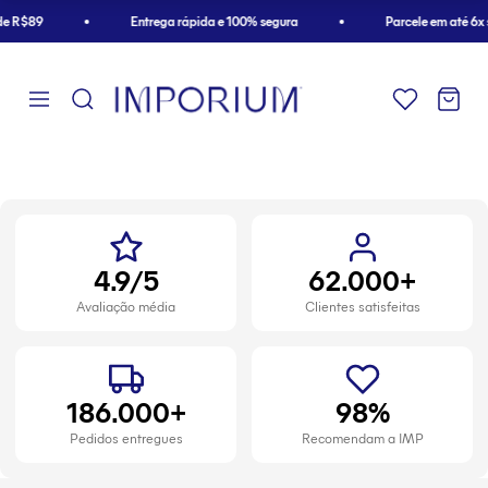
Pular para o conteúdo
R$89
Entrega rápida e 100% segura
Parcele em até 6x sem
1
2
3
4
4.9/5
62.000+
Avaliação média
Clientes satisfeitas
186.000+
98%
Pedidos entregues
Recomendam a IMP