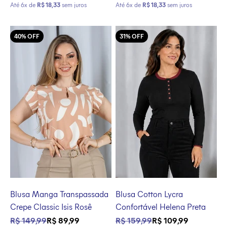
Até 6x de
R$ 18,33
sem juros
Até 6x de
R$ 18,33
sem juros
40% OFF
31% OFF
Blusa Manga Transpassada
Blusa Cotton Lycra
Crepe Classic Isis Rosê
Confortável Helena Preta
Preço normal
Preço promocional
Preço normal
Preço promocional
R$ 149,99
R$ 89,99
R$ 159,99
R$ 109,99