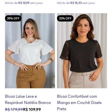
Até 6x de
R$ 14,99
sem juros
Até 6x de
R$ 18,33
sem juros
39% OFF
33% OFF
Blusa Laise Leve e
Blusa Confortável com
Respirável Natália Branca
Manga em Crochê Gisele
Preta
Preço normal
Preço promocional
R$ 179,99
R$ 109,99