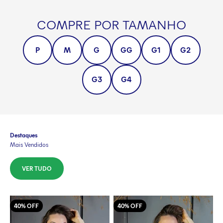
COMPRE POR TAMANHO
P
M
G
GG
G1
G2
G3
G4
Destaques
Mais Vendidos
VER TUDO
40% OFF
40% OFF