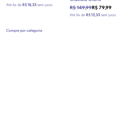
Até 6x de
R$ 18,33
sem juros
Preço normal
Preço promocional
R$ 149,99
R$ 79,99
Até 6x de
R$ 13,33
sem juros
Compre por categoria
-
-
-
-
-
-
-
-
-
-