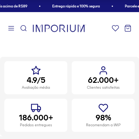
Pular para o conteúdo
acima de R$89
Entrega rápida e 100% segura
Parcele em at
1
2
3
4
4.9/5
62.000+
Avaliação média
Clientes satisfeitas
186.000+
98%
Pedidos entregues
Recomendam a IMP