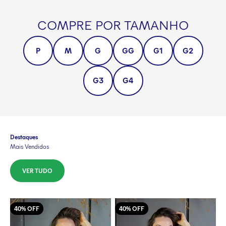
COMPRE POR TAMANHO
P
M
G
GG
G1
G2
G3
G4
Destaques
Mais Vendidos
VER TUDO
40% OFF
40% OFF