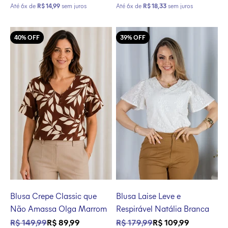
Até 6x de
R$ 14,99
sem juros
Até 6x de
R$ 18,33
sem juros
40% OFF
39% OFF
Blusa Crepe Classic que
Blusa Laise Leve e
Não Amassa Olga Marrom
Respirável Natália Branca
Preço normal
Preço promocional
Preço normal
Preço promocional
R$ 149,99
R$ 89,99
R$ 179,99
R$ 109,99