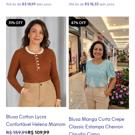
Até 6x de
R$ 14,99
sem juros
Até 6x de
R$ 18,33
sem juros
31% OFF
47% OFF
Blusa Cotton Lycra
Blusa Manga Curta Crepe
Confortável Helena Marrom
Classic Estampa Chevron
Preço normal
Preço promocional
R$ 159,99
R$ 109,99
Claudia Ciano