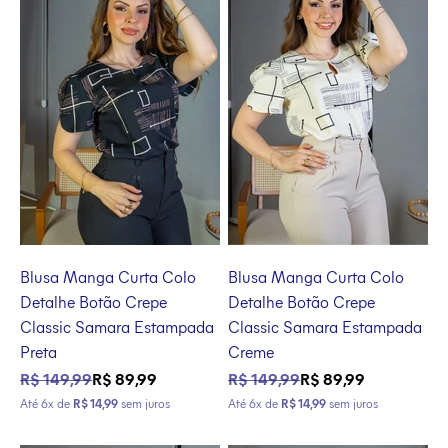
Blusa Manga Curta Colo
Blusa Manga Curta Colo
Detalhe Botão Crepe
Detalhe Botão Crepe
Classic Samara Estampada
Classic Samara Estampada
Preta
Creme
Preço normal
Preço promocional
Preço normal
Preço promocional
R$ 149,99
R$ 89,99
R$ 149,99
R$ 89,99
Até 6x de
R$ 14,99
sem juros
Até 6x de
R$ 14,99
sem juros