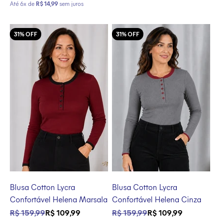
Até 6x de
R$ 14,99
sem juros
31% OFF
31% OFF
Blusa Cotton Lycra
Blusa Cotton Lycra
Confortável Helena Marsala
Confortável Helena Cinza
Preço normal
Preço promocional
Preço normal
Preço promocional
R$ 159,99
R$ 109,99
R$ 159,99
R$ 109,99