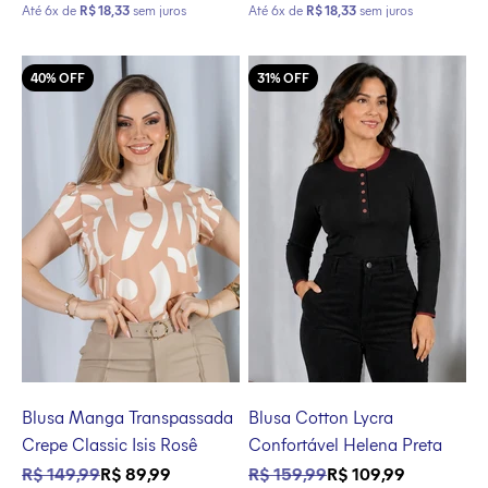
Até 6x de
R$ 18,33
sem juros
Até 6x de
R$ 18,33
sem juros
40% OFF
31% OFF
Blusa Manga Transpassada
Blusa Cotton Lycra
Crepe Classic Isis Rosê
Confortável Helena Preta
Preço normal
Preço promocional
Preço normal
Preço promocional
R$ 149,99
R$ 89,99
R$ 159,99
R$ 109,99