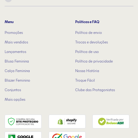
Menu
Políticas e FAQ
Promoções
Política de envio
Mais vendidos
Trocas e devoluções
Lançamentos
Política de uso
Blusa Feminina
Política de privacidade
Calça Feminina
Nossa História
Blazer Feminino
Troque Fácil
Conjuntos
Clube das Protagonistas
Mais opções